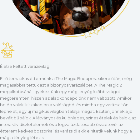
Életre keltett varázsvilág
Első tematikus éttermünk a The Magic Budapest sikere útán, még
magasabbra tettük azt a bizonyos varázslécet. A The Magic 2
megalkotásánál igyekeztünk egy még lenyűgözőbb világot
megteremteni hiszen az alapkoncepciónk nem változott. Amikor
belép valaki kiszakadjon a valóságból és mintha egy varázsajtón
lépne át, egy új mágikus világban találja magát. Ezután jönnek a jól
bevált bűbájok. A látványos és különleges, színes ételek és italok, az
interaktív díszletelemek és a legvarázslatosabb összetevő: az
étterem kedves boszorkai és varázslói akik elhitetik velünk hogy a
mágia tényleg létezik.