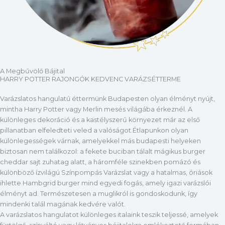
A Megbűvölő Bájital
HARRY POTTER RAJONGÓK KEDVENC VARÁZSÉTTERME
Varázslatos hangulatú éttermünk Budapesten olyan élményt nyújt,
mintha Harry Potter vagy Merlin mesés világába érkeznél. A
különleges dekoráció és a kastélyszerű környezet már az első
pillanatban elfeledteti veled a valóságot.Étlapunkon olyan
különlegességek várnak, amelyekkel más budapesti helyeken
biztosan nem találkozol: a fekete buciban tálalt mágikus burger
cheddar sajt zuhatag alatt, a háromféle szinekben pomázó és
különböző ízvilágú Színpompás Varázslat vagy a hatalmas, óriások
ihlette Hambgrid burger mind egyedi fogás, amely igazi varázslói
élményt ad. Természetesen a muglikról is gondoskodunk, így
mindenki talál magának kedvére valót.
A varázslatos hangulatot különleges italaink teszik teljessé, amelyek