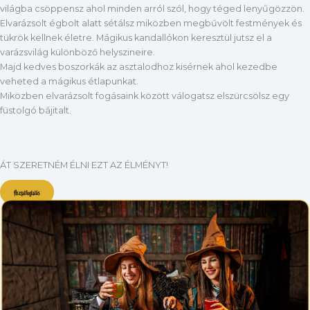
világba csöppensz ahol minden arról szól, hogy téged lenyűgözzön.
Elvarázsolt égbolt alatt sétálsz miközben megbűvölt festmények és
tükrök kellnek életre. Mágikus kandallókon keresztül jutsz el a
varázsvilág különböző helyszineire.
Majd kedves boszorkák az asztalodhoz kisérnek ahol kezedbe
veheted a mágikus étlapunkat.
Miközben elvarázsolt fogásaink között válogatsz elszürcsölsz egy
füstolgó bájitalt.
ÁT SZERETNÉM ÉLNI EZT AZ ÉLMÉNYT!
Asztalfoglalás