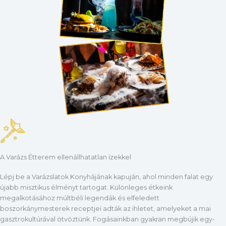
A Varázs Étterem ellenállhatatlan ízekkel
Lépj be a Varázslatok Konyhájának kapuján, ahol minden falat egy
újabb misztikus élményt tartogat. Különleges étkeink
megalkotásához múltbéli legendák és elfeledett
boszorkánymesterek receptjei adták az ihletet, amelyeket a mai
gasztrokultúrával ötvöztünk. Fogásainkban gyakran megbújik egy-