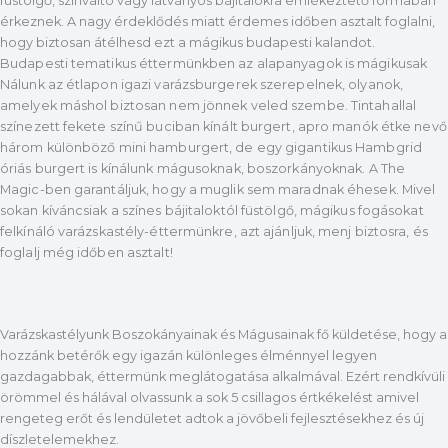
füstölgő, színváltó vagy látványos bájitalokra emlékeztető formában
érkeznek. A nagy érdeklődés miatt érdemes időben asztalt foglalni,
hogy biztosan átélhesd ezt a mágikus budapesti kalandot.
Budapesti tematikus éttermünkben az alapanyagok is mágikusak
Nálunk az étlapon igazi varázsburgerek szerepelnek, olyanok,
amelyek máshol biztosan nem jönnek veled szembe. Tintahallal
színezett fekete színű buciban kínált burgert, apro manók étke nevő
három különböző mini hamburgert, de egy gigantikus Hambgrid
óriás burgert is kínálunk mágusoknak, boszorkányoknak. A The
Magic-ben garantáljuk, hogy a muglik sem maradnak éhesek. Mivel
sokan kíváncsiak a színes bájitaloktól füstölgő, mágikus fogásokat
felkínáló varázskastély-éttermünkre, azt ajánljuk, menj biztosra, és
foglalj még időben asztalt!
Varázskastélyunk Boszokányainak és Mágusainak fő küldetése, hogy a
hozzánk betérők egy igazán különleges élménnyel legyen
gazdagabbak, éttermünk meglátogatása alkalmával. Ezért rendkívüli
örömmel és hálával olvassunk a sok 5 csillagos értkékelést amivel
rengeteg erőt és lendületet adtok a jövőbeli fejlesztésekhez és új
díszletelemekhez.