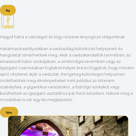
Blog
Hagyd hátra a valóságot és légy részese lenyűgöző világunknak
Hatalmas Kastélyunkban a varázsvilág különböző helyszineit és
hangulatát ismerhetitek meg. Akár a varázskandallók termében, az
elvarázsolt tükor szobájában, a sötétmágia teremben vagy az
Igazgató csarnokában foglaltok helyet érezni fogjátok, hogy minden
apró részletet átjár a varázslat. Rengeteg különleges helyszinen
örökíthetitek meg élményeiteket mint például az étterem
szabályfala, a gigantikus varázstükör, a füstölgő szökőkút vagy
beülhettek az igazgató asztalához pár fotót készíteni. Nálunk még a
mosdóban is vár egy kis meglepetés…
Galéria