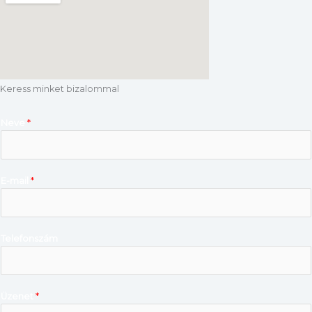
Keress minket bizalommal
Neve
*
E-mail
*
Telefonszám
Üzenet
*