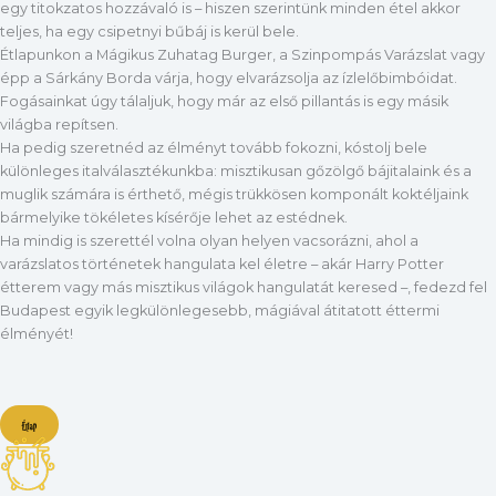
egy titokzatos hozzávaló is – hiszen szerintünk minden étel akkor
teljes, ha egy csipetnyi bűbáj is kerül bele.
Étlapunkon a Mágikus Zuhatag Burger, a Szinpompás Varázslat vagy
épp a Sárkány Borda várja, hogy elvarázsolja az ízlelőbimbóidat.
Fogásainkat úgy tálaljuk, hogy már az első pillantás is egy másik
világba repítsen.
Ha pedig szeretnéd az élményt tovább fokozni, kóstolj bele
különleges italválasztékunkba: misztikusan gőzölgő bájitalaink és a
muglik számára is érthető, mégis trükkösen komponált koktéljaink
bármelyike tökéletes kísérője lehet az estédnek.
Ha mindig is szerettél volna olyan helyen vacsorázni, ahol a
varázslatos történetek hangulata kel életre – akár Harry Potter
étterem vagy más misztikus világok hangulatát keresed –, fedezd fel
Budapest egyik legkülönlegesebb, mágiával átitatott éttermi
élményét!
Étlap