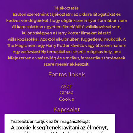
Tájékoztatás!
Ezúton szeretnénk tájékoztatni az oldalra látogatókat és
kedves vendégeinket, hogy cégünk semmilyen formában nem
áll kapcsolatban egyetlen filmelőállító vállalkozással sem,
különösképpen a Harry Potter filmeket készítő
vállalkozásokkal. Azoktól elkülönülten, függetlenül működik. A
The Magic nem egy Harry Potter kávézó vagy étterem hanem
egy varázskastély tematikában készült mágikus hely, ami
kifejezetten a varázsvilág és a mitikus, fantasztikus történetek
szerelmeseinek készült.
Fontos linkek
ASZF
GDPR
Cookie
Kapcsolat
Tiszteletben tartjuk az Ön magánszféráját
+3630 554 4036
A cookie-k segítenek javítani az élményt,
info@themagic2.hu