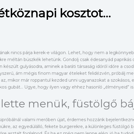
étköznapi kosztot…
ának nincs párja kerek-e világon. Lehet, hogy nem a legkönnye
kre méltán büszkék lehetünk. Gondolj csak édesanyád paprikás 
án készült gulyásodra, aminek a baráti társaság időről időre a csod
gyszerű, ám mégis finom magyar ételeket felidézvén, próbálj meg
e az, mikor már roppantul kezded unni ugyanazokat a szokásos, 
mákos gubát… Ugye, hogy ilyen vagy ehhez hasonló „élményeid” i
hlette menük, füstölgő bá
kipróbálnál valami merőben újat, érdemes hozzánk bejelentkezne
nükre, az egyedülálló, fekete burgerekre, a különleges füstölgő b
ó előre asztalt foglalnod. És ha ez még nem lenne elég, jó ha t