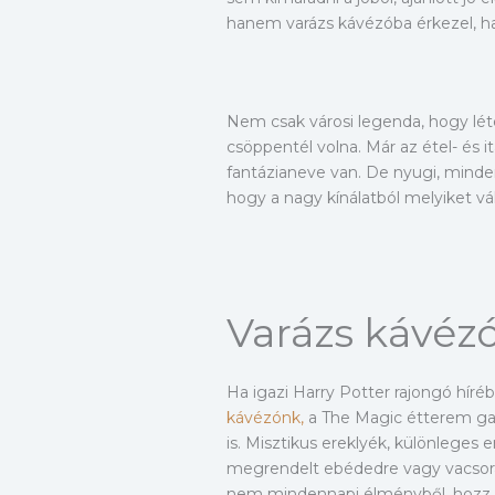
hanem varázs kávézóba érkezel, h
Nem csak városi legenda, hogy léte
csöppentél volna. Már az étel- és
fantázianeve van. De nyugi, minde
hogy a nagy kínálatból melyiket vál
Varázs kávézó
Ha igazi Harry Potter rajongó hír
kávézónk,
a The Magic étterem gara
is. Misztikus ereklyék, különleges
megrendelt ebédedre vagy vacsorádr
nem mindennapi élményből, hozz 