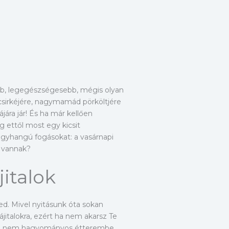
bb, legegészségesebb, mégis olyan
csirkéjére, nagymamád pörköltjére
ájára jár! És ha már kellően
 ettől most egy kicsit
egyhangú fogásokat: a vasárnapi
s vannak?
jitalok
d. Mivel nyitásunk óta sokan
ájitalokra, ezért ha nem akarsz Te
udod, nem hagyományos étterembe,