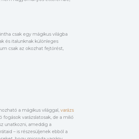
mintha csak egy mágikus világba
ak és italunknak különleges
um csak az okozhat fejtörést,
 hozható a mágikus világgal,
varázs
 fogások varázslatosak, de a miliő
gsz unatkozni, ameddig a
taid – is részesüljenek ebből a
éseket, hogy micsoda vagány