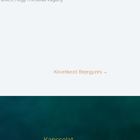
Következő Bejegyzés
→
Kapcsolat