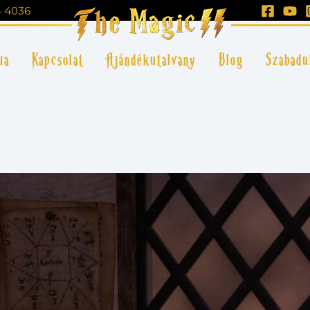
4 4036
ia
Kapcsolat
Ajándékutalvany
Blog
Szabadu