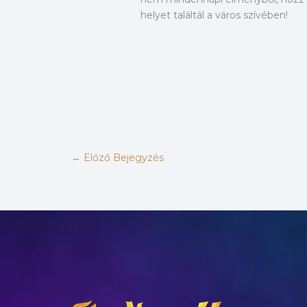
helyet találtál a város szívében!
←
Előző Bejegyzés