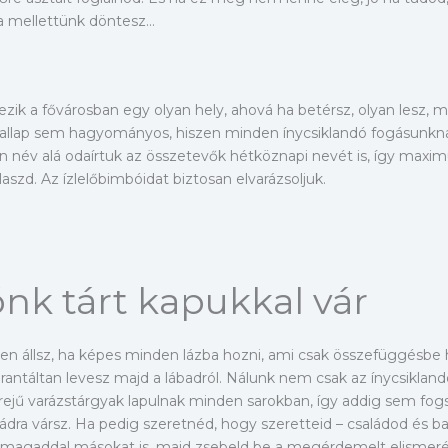
a mellettünk döntesz…
zik a fővárosban egy olyan hely, ahová ha betérsz, olyan lesz, 
 itallap sem hagyományos, hiszen minden ínycsiklandó fogásunkn
n név alá odaírtuk az összetevők hétköznapi nevét is, így maxim
aszd. Az ízlelőbimbóidat biztosan elvarázsoljuk.
nk tárt kapukkal vár
ében állsz, ha képes minden lázba hozni, ami csak összefüggésbe
ntáltan levesz majd a lábadról. Nálunk nem csak az ínycsiklandó
 erejű varázstárgyak lapulnak minden sarokban, így addig sem fo
a vársz. Ha pedig szeretnéd, hogy szeretteid – családod és bará
magaddal másokat is, majd zsebeld be a megérdemelt elismer