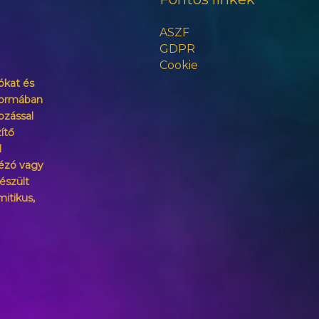
ASZF
GDPR
Cookie
ókat és
formában
ozással
ítő
l
ézó vagy
észült
mitikus,