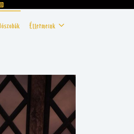
lószobák
Éttermeink