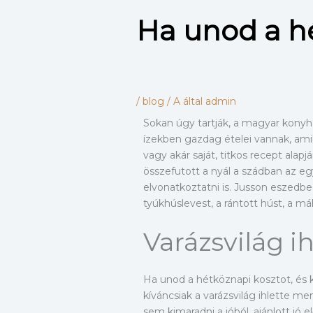
Ha unod a h
/
blog
/ A által
admin
Sokan úgy tartják, a magyar konyh
ízekben gazdag ételei vannak, ami
vagy akár saját, titkos recept alapj
összefutott a nyál a szádban az e
elvonatkoztatni is. Jusson eszedb
tyúkhúslevest, a rántott húst, a 
Varázsvilág i
Ha unod a hétköznapi kosztot, és 
kíváncsiak a varázsvilág ihlette me
sem kimaradni a jóból, ajánlott j