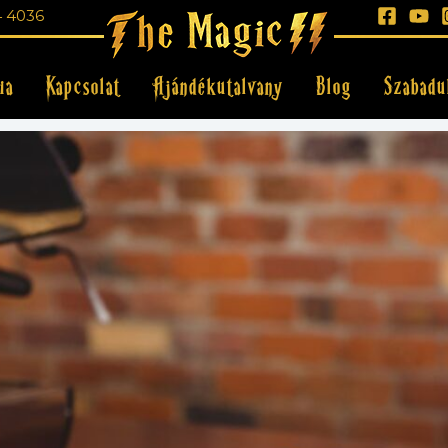
4 4036
ia
Kapcsolat
Ajándékutalvany
Blog
Szabadu