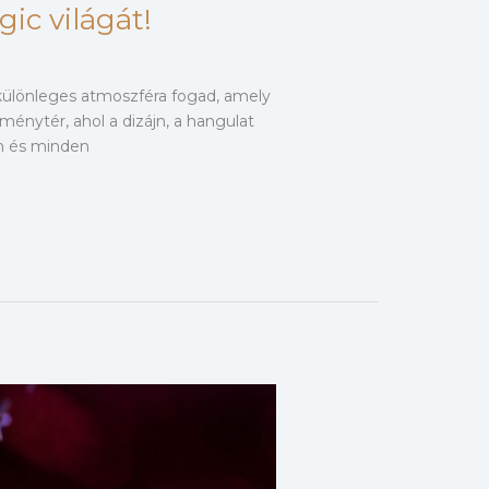
ic világát!
 különleges atmoszféra fogad, amely
nytér, ahol a dizájn, a hangulat
an és minden