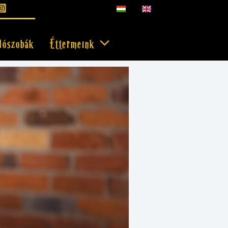
lószobák
Éttermeink