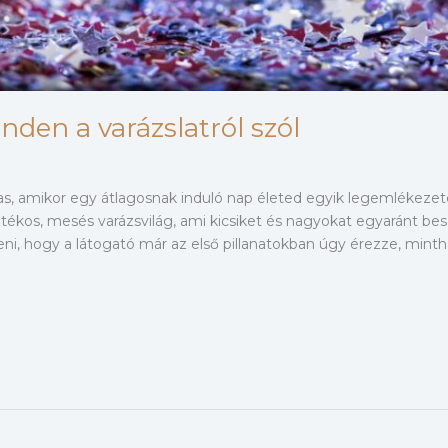
den a varázslatról szól
s, amikor egy átlagosnak induló nap életed egyik legemlékezete
átékos, mesés varázsvilág, ami kicsiket és nagyokat egyaránt b
teni, hogy a látogató már az első pillanatokban úgy érezze, min