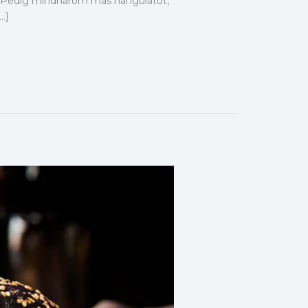
t. Pedig mindhárom más hangulatot,
…]