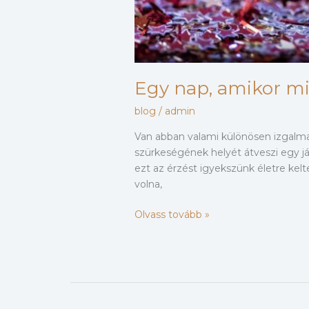
Egy nap, amikor min
blog
/
admin
Van abban valami különösen izgalma
szürkeségének helyét átveszi egy j
ezt az érzést igyekszünk életre kel
volna,
Olvass tovább »