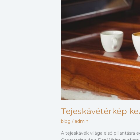
Tejeskávétérkép k
blog
/
admin
A tejeskávék világa első pillantásra