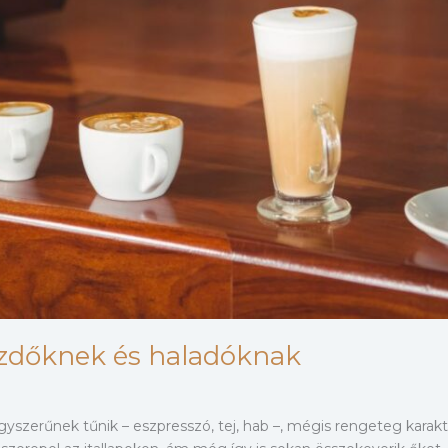
ezdőknek és haladóknak
 egyszerűnek tűnik – eszpresszó, tej, hab –, mégis rengeteg karakt