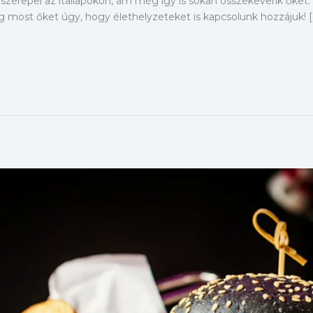
 szerepel az itallapokon, ám még így is sokan összekeverik őke
 most őket úgy, hogy élethelyzeteket is kapcsolunk hozzájuk! [