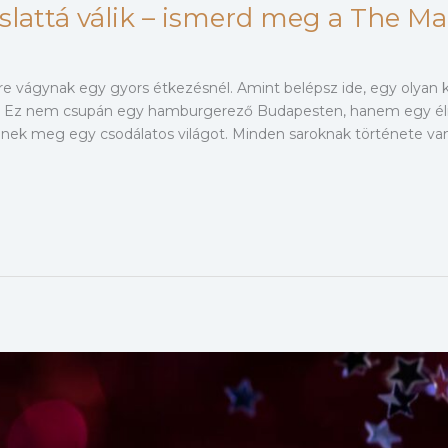
slattá válik – ismerd meg a The Mag
bre vágynak egy gyors étkezésnél. Amint belépsz ide, egy olyan
ól. Ez nem csupán egy hamburgerező Budapesten, hanem egy élmé
enek meg egy csodálatos világot. Minden saroknak története v