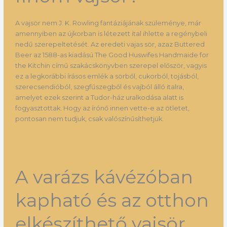
A vajsör nem J. K. Rowling fantáziájának szüleménye, már
amennyiben az újkorban is létezett ital ihlette a regénybeli
nedű szerepeltetését. Az eredeti vajas sör, azaz Buttered
Beer az 1588-as kiadású The Good Huswifes Handmaide for
the Kitchin című szakácskönyvben szerepel először, vagyis
ez a legkorábbi írásos emlék a sörből, cukorból, tojásból,
szerecsendióból, szegfűszegből és vajból álló italra,
amelyet ezek szerint a Tudor-ház uralkodása alatt is
fogyasztottak. Hogy az írónő innen vette-e az ötletet,
pontosan nem tudjuk, csak valószínűsíthetjük.
A varázs kávézóban
kapható és az otthon
elkészíthető vajsör