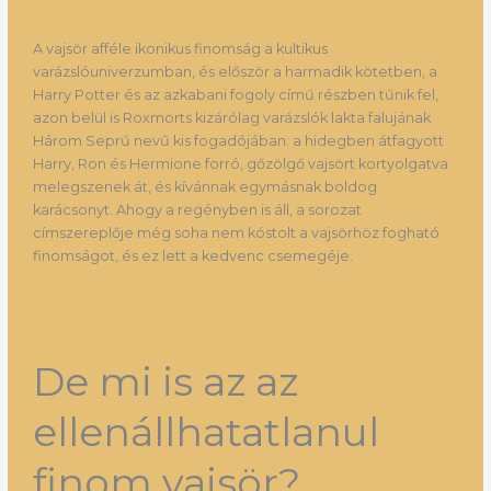
A vajsör afféle ikonikus finomság a kultikus
varázslóuniverzumban, és először a harmadik kötetben, a
Harry Potter és az azkabani fogoly című részben tűnik fel,
azon belül is Roxmorts kizárólag varázslók lakta falujának
Három Seprű nevű kis fogadójában: a hidegben átfagyott
Harry, Ron és Hermione forró, gőzölgő vajsört kortyolgatva
melegszenek át, és kívánnak egymásnak boldog
karácsonyt. Ahogy a regényben is áll, a sorozat
címszereplője még soha nem kóstolt a vajsörhöz fogható
finomságot, és ez lett a kedvenc csemegéje.
De mi is az az
ellenállhatatlanul
finom vajsör?