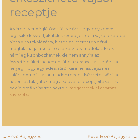
receptje
A vérbeli vendéglátósok féltve őrzik egy-egy kedvelt
fogásuk, desszertjük, italuk receptjét, de a vajsör esetében
nincs ok a titkolózásra, hiszen az interneten bárki
megtalálhatja a különféle elkészítési módokat. Ezek
némileg különbözhetnek, de nem annyira az
összetételüket, hanem inkább az arányaikat illetően, a
lényeg, hogy egy édes, sűrű, karamellás, tejszínes
kalóriabombát takar minden recept. Nézzetek körül a
neten, és találjátok meg a kedvenc receptjeiteket – ha
pedig profi vajsörre vágytok,
látogassatok el a varázs
kávézóba!
←
Előző Bejegyzés
Következő Bejegyzés
→