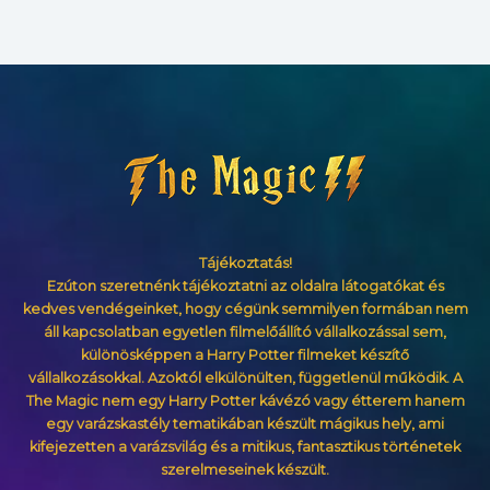
Tájékoztatás!
Ezúton szeretnénk tájékoztatni az oldalra látogatókat és
kedves vendégeinket, hogy cégünk semmilyen formában nem
áll kapcsolatban egyetlen filmelőállító vállalkozással sem,
különösképpen a Harry Potter filmeket készítő
vállalkozásokkal. Azoktól elkülönülten, függetlenül működik. A
The Magic nem egy Harry Potter kávézó vagy étterem hanem
egy varázskastély tematikában készült mágikus hely, ami
kifejezetten a varázsvilág és a mitikus, fantasztikus történetek
szerelmeseinek készült.