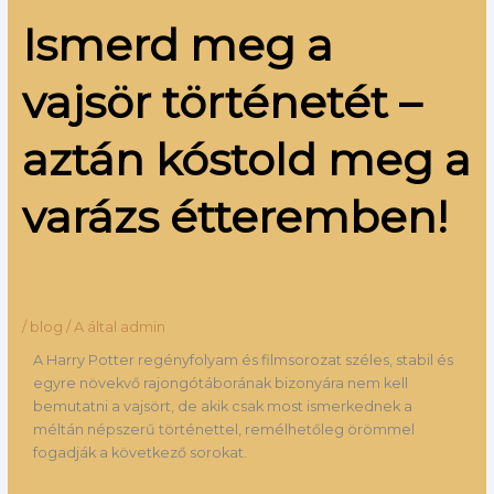
Ismerd meg a
vajsör történetét –
aztán kóstold meg a
varázs étteremben!
/
blog
/ A által
admin
A Harry Potter regényfolyam és filmsorozat széles, stabil és
egyre növekvő rajongótáborának bizonyára nem kell
bemutatni a vajsört, de akik csak most ismerkednek a
méltán népszerű történettel, remélhetőleg örömmel
fogadják a következő sorokat.