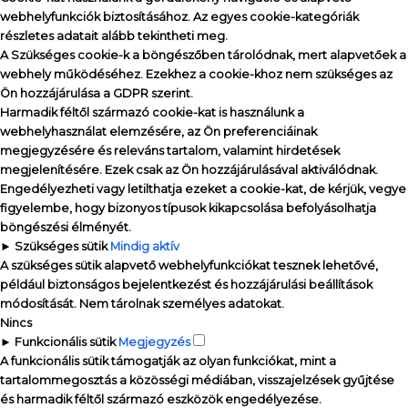
webhelyfunkciók biztosításához. Az egyes cookie-kategóriák
részletes adatait alább tekintheti meg.
A
Szükséges
cookie-k a böngészőben tárolódnak, mert alapvetőek a
webhely működéséhez.
Ezekhez a cookie-khoz nem szükséges az
Ön hozzájárulása a GDPR szerint.
Harmadik féltől származó cookie-kat is használunk a
webhelyhasználat elemzésére, az Ön preferenciáinak
megjegyzésére és releváns tartalom, valamint hirdetések
megjelenítésére. Ezek csak az Ön hozzájárulásával aktiválódnak.
Engedélyezheti vagy letilthatja ezeket a cookie-kat, de kérjük, vegye
figyelembe, hogy bizonyos típusok kikapcsolása befolyásolhatja
böngészési élményét.
►
Szükséges sütik
Mindig aktív
A szükséges sütik alapvető webhelyfunkciókat tesznek lehetővé,
például biztonságos bejelentkezést és hozzájárulási beállítások
módosítását. Nem tárolnak személyes adatokat.
Nincs
►
Funkcionális sütik
Megjegyzés
A funkcionális sütik támogatják az olyan funkciókat, mint a
tartalommegosztás a közösségi médiában, visszajelzések gyűjtése
és harmadik féltől származó eszközök engedélyezése.