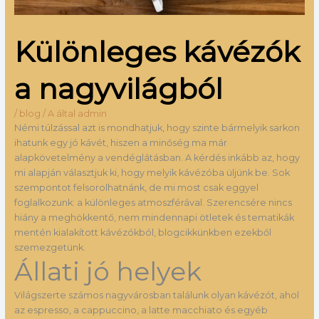
Különleges kávézók
a nagyvilágból
/
blog
/ A által
admin
Némi túlzással azt is mondhatjuk, hogy szinte bármelyik sarkon
ihatunk egy jó kávét, hiszen a minőség ma már
alapkövetelmény a vendéglátásban. A kérdés inkább az, hogy
mi alapján választjuk ki, hogy melyik kávézóba üljünk be. Sok
szempontot felsorolhatnánk, de mi most csak eggyel
foglalkozunk: a különleges atmoszférával. Szerencsére nincs
hiány a meghökkentő, nem mindennapi ötletek és tematikák
mentén kialakított kávézókból, blogcikkünkben ezekből
szemezgetünk.
Állati jó helyek
Világszerte számos nagyvárosban találunk olyan kávézót, ahol
az espresso, a cappuccino, a latte macchiato és egyéb