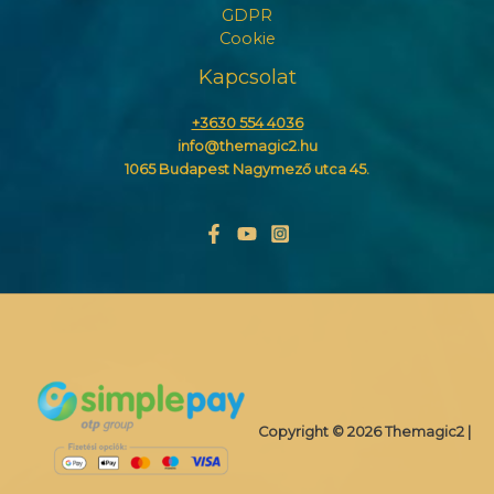
GDPR
Cookie
Kapcsolat
+3630 554 4036
info@themagic2.hu
1065 Budapest Nagymező utca 45.
Copyright © 2026 Themagic2 |