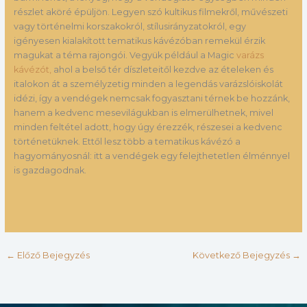
részlet aköré épüljön. Legyen szó kultikus filmekről, művészeti
vagy történelmi korszakokról, stílusirányzatokról, egy
igényesen kialakított tematikus kávézóban remekül érzik
magukat a téma rajongói. Vegyük például a Magic
varázs
kávézót,
ahol a belső tér díszleteitől kezdve az ételeken és
italokon át a személyzetig minden a legendás varázslóiskolát
idézi, így a vendégek nemcsak fogyasztani térnek be hozzánk,
hanem a kedvenc mesevilágukban is elmerülhetnek, mivel
minden feltétel adott, hogy úgy érezzék, részesei a kedvenc
történetüknek. Ettől lesz több a tematikus kávézó a
hagyományosnál: itt a vendégek egy felejthetetlen élménnyel
is gazdagodnak.
←
Előző Bejegyzés
Következő Bejegyzés
→