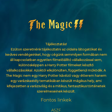
Tájékoztatás!
Ezúton szeretnénk tájékoztatni az oldalra látogatókat és
kedves vendégeinket, hogy cégünk semmilyen formában nem
áll kapcsolatban egyetlen filmelőállító vállalkozással sem,
különösképpen a Harry Potter filmeket készítő
vállalkozásokkal. Azoktól elkülönülten, függetlenül működik. A
The Magic nem egy Harry Potter kávézó vagy étterem hanem
egy varázskastély tematikában készült mágikus hely, ami
kifejezetten a varázsvilág és a mitikus, fantasztikus történetek
szerelmeseinek készült.
Fontos linkek
ASZF