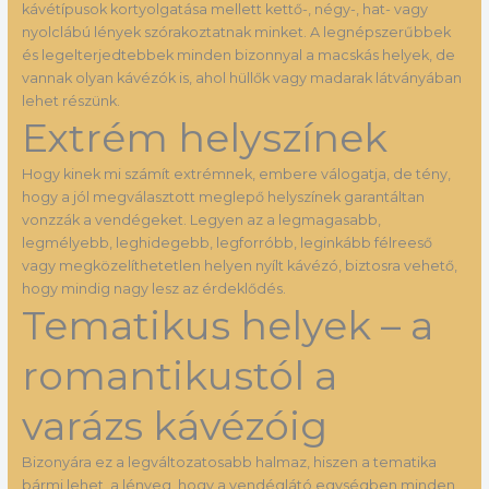
kávétípusok kortyolgatása mellett kettő-, négy-, hat- vagy
nyolclábú lények szórakoztatnak minket. A legnépszerűbbek
és legelterjedtebbek minden bizonnyal a macskás helyek, de
vannak olyan kávézók is, ahol hüllők vagy madarak látványában
lehet részünk.
Extrém helyszínek
Hogy kinek mi számít extrémnek, embere válogatja, de tény,
hogy a jól megválasztott meglepő helyszínek garantáltan
vonzzák a vendégeket. Legyen az a legmagasabb,
legmélyebb, leghidegebb, legforróbb, leginkább félreeső
vagy megközelíthetetlen helyen nyílt kávézó, biztosra vehető,
hogy mindig nagy lesz az érdeklődés.
Tematikus helyek – a
romantikustól a
varázs kávézóig
Bizonyára ez a legváltozatosabb halmaz, hiszen a tematika
bármi lehet, a lényeg, hogy a vendéglátó egységben minden