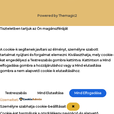
Powered by Themagic2
Tiszteletben tartjuk az Ön magánszféráját
A cookie-k segítenek javítani az élményt, személyre szabott
tartalmat nyújtani és forgalmat elemezni. Kiválaszthatja, mely cookie-
kat engedélyezi a
Testreszabás
gombra kattintva. Kattintson a
Mind
elfogadása
gombra a hozzájáruláshoz vagy a
Mind elutasítása
gombra a nem alapvető cookie-k elutasításához.
Testreszabás
Mind Elutasítása
Mind Elfogadása
Üzemelteti
Személyre szabhatja cookie-beállításait
✖
Cookie-kat használunk a gördülékeny navigáció és alapvető